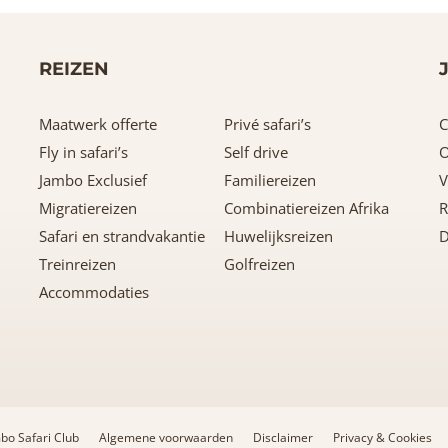
REIZEN
Maatwerk offerte
Privé safari’s
C
Fly in safari’s
Self drive
O
Jambo Exclusief
Familiereizen
V
Migratiereizen
Combinatiereizen Afrika
R
Safari en strandvakantie
Huwelijksreizen
D
Treinreizen
Golfreizen
Accommodaties
bo Safari Club
Algemene voorwaarden
Disclaimer
Privacy & Cookies