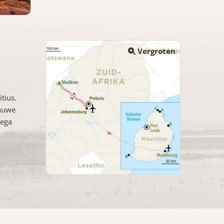
Vergroten
tius.
lauwe
sega