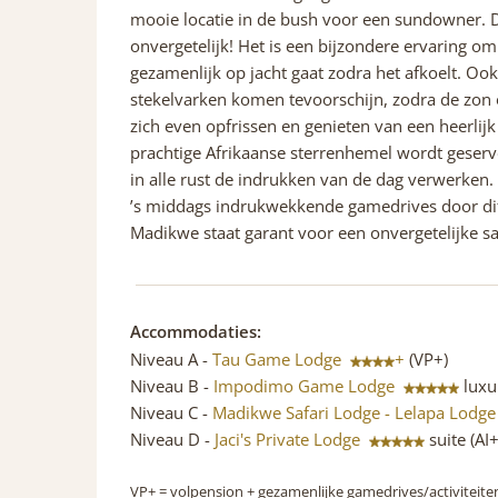
mooie locatie in de bush voor een sundowner. 
onvergetelijk! Het is een bijzondere ervaring om
gezamenlijk op jacht gaat zodra het afkoelt. Oo
stekelvarken komen tevoorschijn, zodra de zon o
zich even opfrissen en genieten van een heerlijk
prachtige Afrikaanse sterrenhemel wordt geser
in alle rust de indrukken van de dag verwerke
’s middags indrukwekkende gamedrives door dit b
Madikwe staat garant voor een onvergetelijke sa
Accommodaties:
Niveau A -
Tau Game Lodge
+
(VP+)
Niveau B -
Impodimo Game Lodge
luxu
Niveau C -
Madikwe Safari Lodge - Lelapa Lodg
Niveau D -
Jaci's Private Lodge
suite (AI+
VP+
= volpension + gezamenlijke gamedrives/activiteite