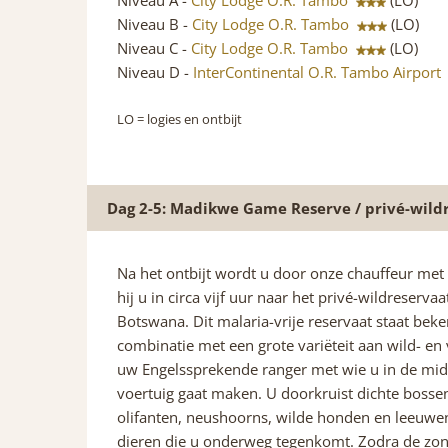
Niveau A -
City Lodge O.R. Tambo
(LO)
Niveau B -
City Lodge O.R. Tambo
(LO)
Niveau C -
City Lodge O.R. Tambo
(LO)
Niveau D -
InterContinental O.R. Tambo Airpor
LO
= logies en ontbijt
Dag 2-5: Madikwe Game Reserve / privé-wildr
Na het ontbijt wordt u door onze chauffeur met 
hij u in circa vijf uur naar het privé-wildreser
Botswana. Dit malaria-vrije reservaat staat bek
combinatie met een grote variëteit aan wild- e
uw Engelssprekende ranger met wie u in de mi
voertuig gaat maken. U doorkruist dichte bosse
olifanten, neushoorns, wilde honden en leeuwen
dieren die u onderweg tegenkomt. Zodra de zon 