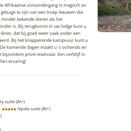
De Afrikaanse zonsondergang is magisch en
 getuige te zijn van een troep leeuwen die
k minder bekende dieren als het
nder is. Bij terugkomst in uw lodge kunt u
 diner, dat bij goed weer vaak onder een
veerd. Bij het knapperende kampvuur kunt u
n. De komende dagen maakt u ’s ochtends en
ijzondere privé-reservaat. Een verblijf in
fari-ervaring!
ry suite (AI+)
e
lepala suite (AI+)
)
n