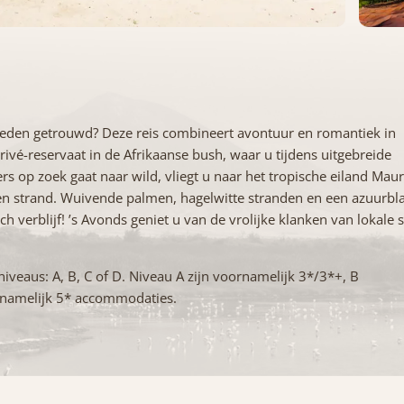
 geleden getrouwd? Deze reis combineert avontuur en romantiek in
privé-reservaat in de Afrikaanse bush, waar u tijdens uitgebreide
s op zoek gaat naar wild, vliegt u naar het tropische eiland Mauri
 en strand. Wuivende palmen, hagelwitte stranden en een azuurb
 verblijf! ’s Avonds geniet u van de vrolijke klanken van lokale 
niveaus: A, B, C of D. Niveau A zijn voornamelijk 3*/3*+, B
rnamelijk 5* accommodaties.