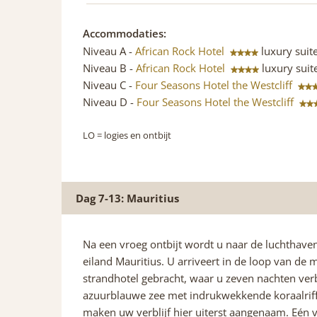
Accommodaties:
Niveau A -
African Rock Hotel
luxury suit
Niveau B -
African Rock Hotel
luxury suit
Niveau C -
Four Seasons Hotel the Westcliff
Niveau D -
Four Seasons Hotel the Westcliff
LO
= logies en ontbijt
Dag 7-13: Mauritius
Na een vroeg ontbijt wordt u naar de luchthave
eiland Mauritius. U arriveert in de loop van de
strandhotel gebracht, waar u zeven nachten verbl
azuurblauwe zee met indrukwekkende koraalriffe
maken uw verblijf hier uiterst aangenaam. Eén van