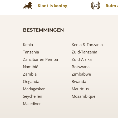
Klant is koning
Ruim 4
47
BESTEMMINGEN
Kenia
Kenia & Tanzania
Tanzania
Zuid-Tanzania
Zanzibar en Pemba
Zuid-Afrika
Namibië
Botswana
Zambia
Zimbabwe
Oeganda
Rwanda
Madagaskar
Mauritius
Seychellen
Mozambique
Malediven