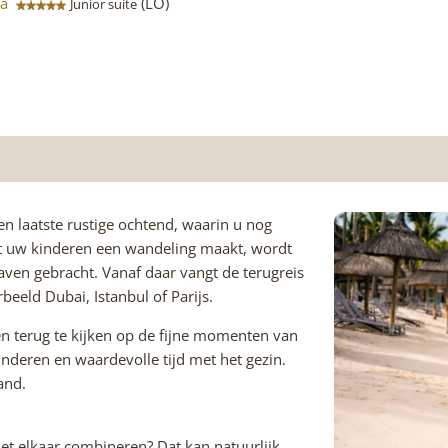
Spa
(LO)
Junior suite
n laatste rustige ochtend, waarin u nog
t uw kinderen een wandeling maakt, wordt
aven gebracht. Vanaf daar vangt de terugreis
eeld Dubai, Istanbul of Parijs.
en terug te kijken op de fijne momenten van
inderen en waardevolle tijd met het gezin.
land.
met elkaar combineren? Dat kan natuurlijk