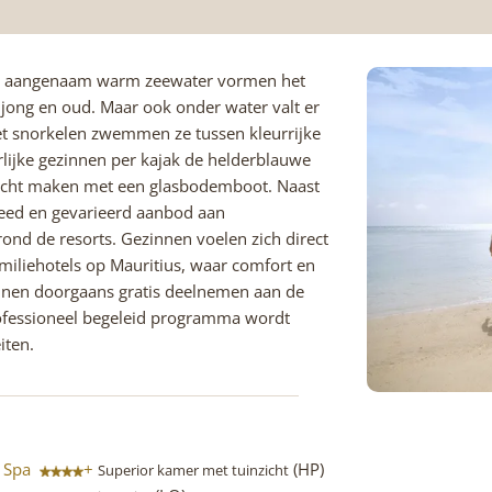
 en aangenaam warm zeewater vormen het
 jong en oud. Maar ook onder water valt er
het snorkelen zwemmen ze tussen kleurrijke
urlijke gezinnen per kajak de helderblauwe
ocht maken met een glasbodemboot. Naast
eed en gevarieerd aanbod aan
 rond de resorts. Gezinnen voelen zich direct
amiliehotels op Mauritius, waar comfort en
unnen doorgaans gratis deelnemen aan de
rofessioneel begeleid programma wordt
iten.
& Spa
+
(HP)
Superior kamer met tuinzicht