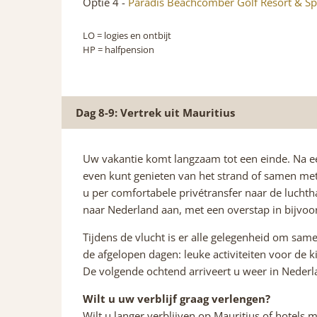
Optie 4 -
Paradis Beachcomber Golf Resort & 
LO
= logies en ontbijt
HP
= halfpension
Dag 8-9: Vertrek uit Mauritius
Uw vakantie komt langzaam tot een einde. Na ee
even kunt genieten van het strand of samen me
u per comfortabele privétransfer naar de luchth
naar Nederland aan, met een overstap in bijvoorb
Tijdens de vlucht is er alle gelegenheid om sam
de afgelopen dagen: leuke activiteiten voor de k
De volgende ochtend arriveert u weer in Neder
Wilt u uw verblijf graag verlengen?
Wilt u langer verblijven op Mauritius of hotels 