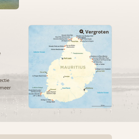
Vergroten
e
ectie
g meer