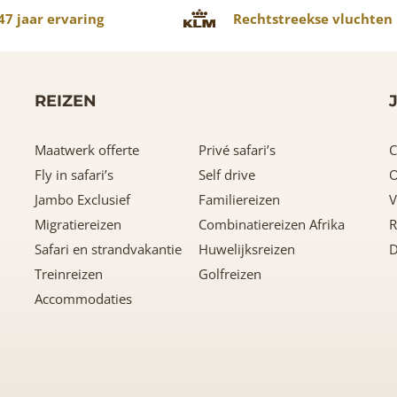
7 jaar ervaring
Rechtstreekse vluchten
REIZEN
Maatwerk offerte
Privé safari’s
C
Fly in safari’s
Self drive
O
Jambo Exclusief
Familiereizen
V
Migratiereizen
Combinatiereizen Afrika
R
Safari en strandvakantie
Huwelijksreizen
D
Treinreizen
Golfreizen
Accommodaties