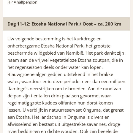
HP
= halfpension
Dag 11-12: Etosha National Park / Oost – ca. 200 km
Uw volgende bestemming is het kurkdroge en
onherbergzame Etosha National Park, het grootste
beschermde wildgebied van Namibië. Het park dankt zijn
naam aan de vrijwel vegetatieloze Etosha zoutpan, die in
het regenseizoen deels onder water kan lopen.
Blauwgroene algen gedijen uitstekend in het brakke
water, waardoor er in deze periode meer dan een miljoen
flamingo’s neerstrijken om te broeden. Aan de rand van
de pan zijn tientallen drinkplaatsen gevormd, waar
regelmatig grote kuddes olifanten hun dorst komen
lessen. U verblijft in natuurreservaat Onguma, dat grenst
aan Etosha. Het landschap in Onguma is divers en
afwisselend en bestaat uit uitgestrekte savannes, droge
rivierbeddingen en dichte wouden. Ook zijn begeleide