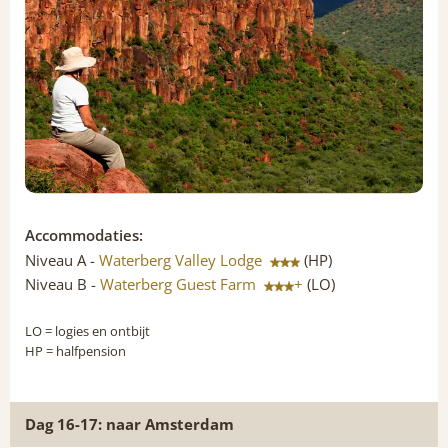
Accommodaties:
Niveau A -
Waterberg Valley Lodge
(HP)
Niveau B -
Waterberg Guest Farm
+
(LO)
LO
= logies en ontbijt
HP
= halfpension
Dag 16-17: naar Amsterdam