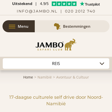
Uitstekend
|
4.9/5
INFO@JAMBO.NL
|
020 2012 740
Menu
Bestemmingen
Home
Namibië
Avontuur & Cultuur
17-daagse culturele self drive door Noord-
Namibië