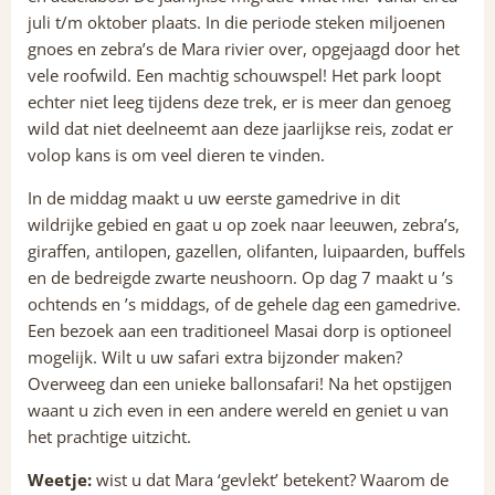
juli t/m oktober plaats. In die periode steken miljoenen
gnoes en zebra’s de Mara rivier over, opgejaagd door het
vele roofwild. Een machtig schouwspel! Het park loopt
echter niet leeg tijdens deze trek, er is meer dan genoeg
wild dat niet deelneemt aan deze jaarlijkse reis, zodat er
volop kans is om veel dieren te vinden.
In de middag maakt u uw eerste gamedrive in dit
wildrijke gebied en gaat u op zoek naar leeuwen, zebra’s,
giraffen, antilopen, gazellen, olifanten, luipaarden, buffels
en de bedreigde zwarte neushoorn. Op dag 7 maakt u ’s
ochtends en ’s middags, of de gehele dag een gamedrive.
Een bezoek aan een traditioneel Masai dorp is optioneel
mogelijk. Wilt u uw safari extra bijzonder maken?
Overweeg dan een unieke ballonsafari! Na het opstijgen
waant u zich even in een andere wereld en geniet u van
het prachtige uitzicht.
Weetje:
wist u dat Mara ‘gevlekt’ betekent? Waarom de