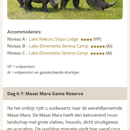
Accommodaties:
Niveau A -
Lake Nakuru Sopa Lodge
(VP)
Niveau B -
Lake Elmenteita Serena Camp
(AI)
Niveau C -
Lake Elmenteita Serena Camp
(AI)
VP
= volpension
AI
= volpension en geselecteerde drankjes
Dag 6-7: Masai Mara Game Reserve
Na het ontbijt rijdt u zuidwaarts naar de wereldberoemde
Masai Mara. De Masai Mara heeft een betoverend mooi
landschap met grote vlaktes, heuvels, dicht struikgewas
en acaciabos. De jaarlijkse migratie vindt hier vanaf circa