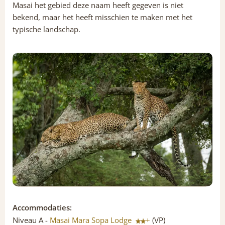
Masai het gebied deze naam heeft gegeven is niet
bekend, maar het heeft misschien te maken met het
typische landschap.
Accommodaties:
Niveau A -
Masai Mara Sopa Lodge
+
(VP)