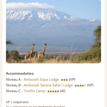
Accommodaties:
Niveau A -
Amboseli Sopa Lodge
(VP)
Niveau B -
Amboseli Serena Safari Lodge
+
(VP)
Niveau C -
Tortilis Camp
(AI)
VP
= volpension
AI
= volpension en geselecteerde drankjes