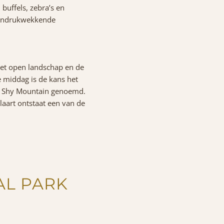
buffels, zebra’s en
p indrukwekkende
het open landschap en de
e middag is de kans het
e
Shy Mountain
genoemd.
laart ontstaat een van de
AL PARK