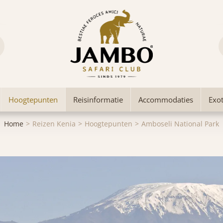
Hoogtepunten
Reisinformatie
Accommodaties
Exot
Home
Reizen Kenia
Hoogtepunten
Amboseli National Park