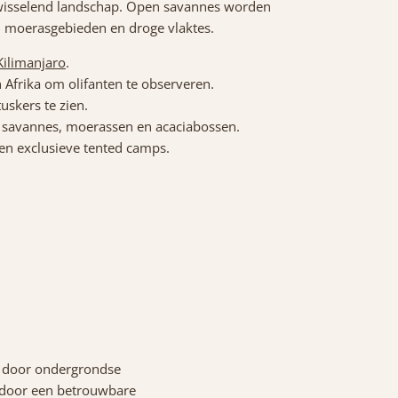
afwisselend landschap. Open savannes worden
, moerasgebieden en droge vlaktes.
Kilimanjaro
.
 Afrika om olifanten te observeren.
skers te zien.
 savannes, moerassen en acaciabossen.
 en exclusieve tented camps.
 door ondergrondse
r door een betrouwbare