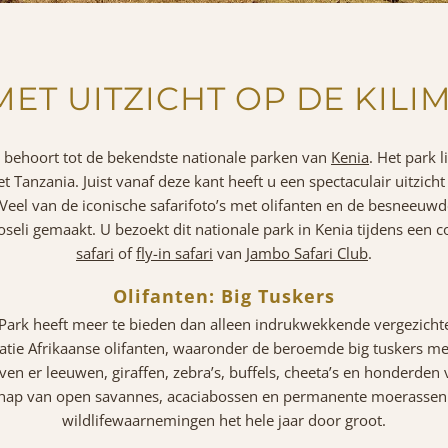
MET UITZICHT OP DE KIL
 behoort tot de bekendste nationale parken van
Kenia
. Het park l
t Tanzania. Juist vanaf deze kant heeft u een spectaculair uitzicht
 Veel van de iconische safarifoto’s met olifanten en de besneeuw
eli gemaakt. U bezoekt dit nationale park in Kenia tijdens een 
safari
of
fly-in safari
van
Jambo Safari Club
.
Olifanten: Big Tuskers
Park heeft meer te bieden dan alleen indrukwekkende vergezichte
latie Afrikaanse olifanten, waaronder de beroemde
big tuskers
met
ven er leeuwen, giraffen, zebra’s, buffels, cheeta’s en honderden 
chap van open savannes, acaciabossen en permanente moerassen 
wildlifewaarnemingen het hele jaar door groot.