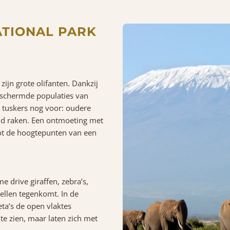
ATIONAL PARK
ijn grote olifanten. Dankzij
beschermde populaties van
 tuskers
nog voor: oudere
ond raken. Een ontmoeting met
tot de hoogtepunten van een
e drive giraffen, zebra’s,
zellen tegenkomt. In de
eta’s de open vlaktes
te zien, maar laten zich met