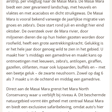
airstrip, per vliegtuig naar de Masai Mara. De Masai Mara
biedt een zeer gevarieerd landschap, met heuvels en
vlaktes en met acaciabos en dicht struikgewas. De Masai
Mara is vooral bekend vanwege de jaarlijkse migratie van
gnoes en zebra’s. Deze start rond juli en eindigt hier eind
oktober. De oversteek over de Mara rivier, door
miljoenen dieren die op hun hielen gezeten worden door
roofwild, heeft een grote aantrekkingskracht. Gelukkig is
er het hele jaar door genoeg wild te zien in het gebied. U
maakt hier 's middags een gamedrive en maakt kans op
ontmoetingen met leeuwen, zebra’s, antilopen, giraffen,
gazellen, olifanten, maar ook luipaarden, buffels en – met
een beetje geluk – de zwarte neushoorn. Zowel op dag 6
als 7 maakt u in de ochtend en middag een gamedrive.
Direct aan de Masai Mara grenst het Mara North
Conservancy waar u verblijft bij niveau A. Dit beschermde
natuurgebied vormt één geheel met centraal Masai Mara
en biedt een exclusieve safaribeleving, omdat auto’s hier