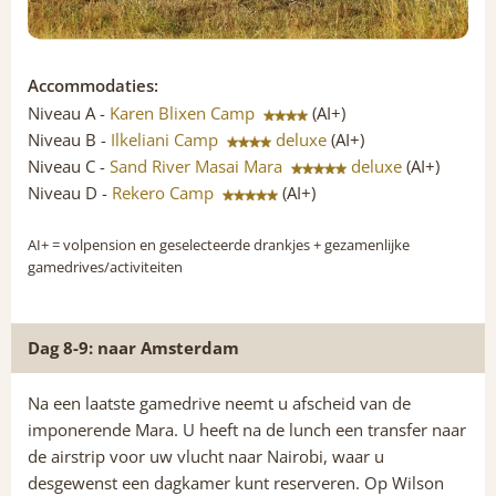
Accommodaties:
Niveau A -
Karen Blixen Camp
(AI+)
Niveau B -
Ilkeliani Camp
deluxe
(AI+)
Niveau C -
Sand River Masai Mara
deluxe
(AI+)
Niveau D -
Rekero Camp
(AI+)
AI+
= volpension en geselecteerde drankjes + gezamenlijke
gamedrives/activiteiten
Dag 8-9: naar Amsterdam
Na een laatste gamedrive neemt u afscheid van de
imponerende Mara. U heeft na de lunch een transfer naar
de airstrip voor uw vlucht naar Nairobi, waar u
desgewenst een dagkamer kunt reserveren. Op Wilson