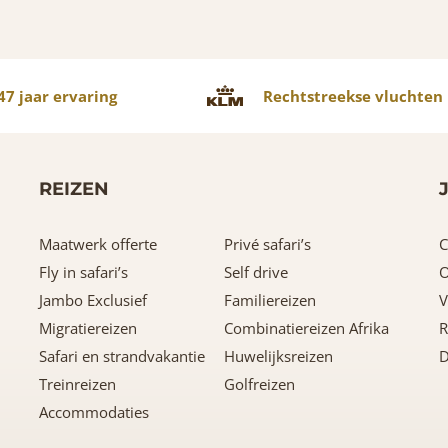
7 jaar ervaring
Rechtstreekse vluchten
REIZEN
Maatwerk offerte
Privé safari’s
C
Fly in safari’s
Self drive
O
Jambo Exclusief
Familiereizen
V
Migratiereizen
Combinatiereizen Afrika
R
Safari en strandvakantie
Huwelijksreizen
D
Treinreizen
Golfreizen
Accommodaties