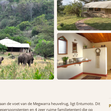
an de voet van de Megwarra heuvelrug, ligt Entumoto. Dit
P
eepersoonstenten en 4 zeer ruime familietenten) die op