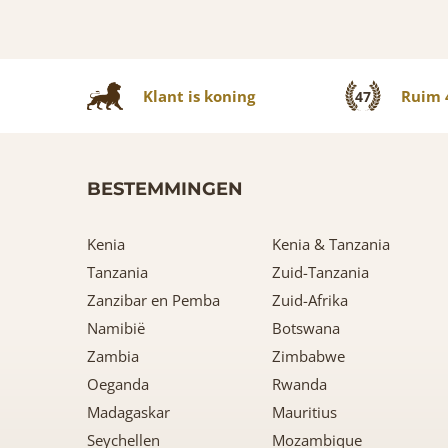
Klant is koning
Ruim 4
47
BESTEMMINGEN
Kenia
Kenia & Tanzania
Tanzania
Zuid-Tanzania
Zanzibar en Pemba
Zuid-Afrika
Namibië
Botswana
Zambia
Zimbabwe
Oeganda
Rwanda
Madagaskar
Mauritius
Seychellen
Mozambique