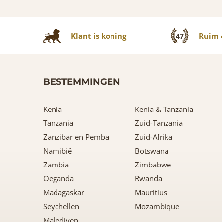
Klant is koning
Ruim 4
47
BESTEMMINGEN
Kenia
Kenia & Tanzania
Tanzania
Zuid-Tanzania
Zanzibar en Pemba
Zuid-Afrika
Namibië
Botswana
Zambia
Zimbabwe
Oeganda
Rwanda
Madagaskar
Mauritius
Seychellen
Mozambique
Malediven