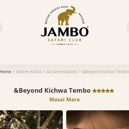
Home
Reizen Kenia
Accommodaties
&Beyond Kichwa Tembo
&Beyond Kichwa Tembo
Masai Mara