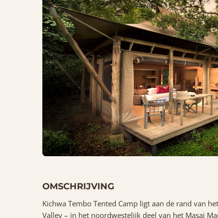
OMSCHRIJVING
Kichwa Tembo Tented Camp ligt aan de rand van het
Valley – in het noordwestelijk deel van het Masai M