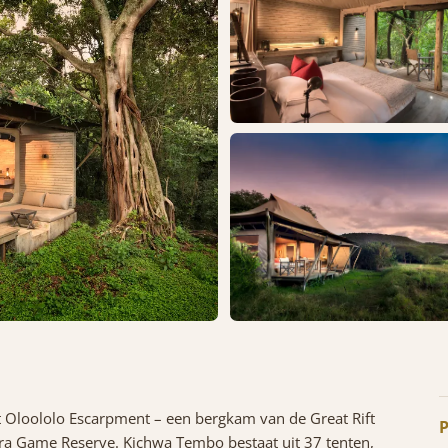
 Oloololo Escarpment – een bergkam van de Great Rift
P
ara Game Reserve. Kichwa Tembo bestaat uit 37 tenten,