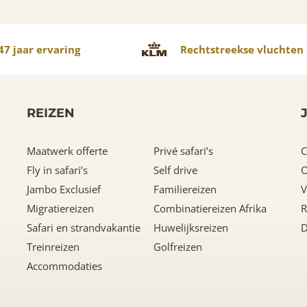
7 jaar ervaring
Rechtstreekse vluchten
REIZEN
Maatwerk offerte
Privé safari’s
C
Fly in safari’s
Self drive
O
Jambo Exclusief
Familiereizen
V
Migratiereizen
Combinatiereizen Afrika
R
Safari en strandvakantie
Huwelijksreizen
D
Treinreizen
Golfreizen
Accommodaties