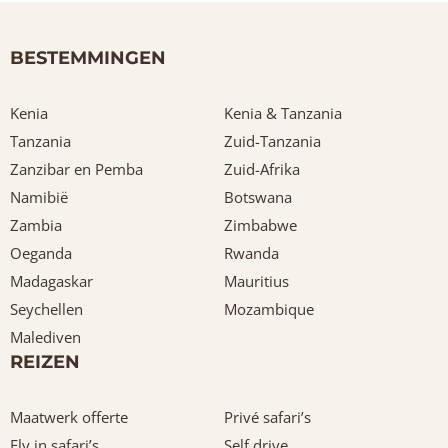
BESTEMMINGEN
Kenia
Kenia & Tanzania
Tanzania
Zuid-Tanzania
Zanzibar en Pemba
Zuid-Afrika
Namibië
Botswana
Zambia
Zimbabwe
Oeganda
Rwanda
Madagaskar
Mauritius
Seychellen
Mozambique
Malediven
REIZEN
Maatwerk offerte
Privé safari’s
Fly in safari’s
Self drive