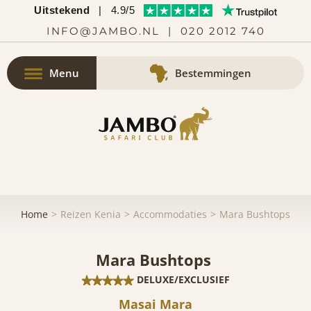
Uitstekend
|
4.9/5
INFO@JAMBO.NL
|
020 2012 740
Menu
Bestemmingen
Home
Reizen Kenia
Accommodaties
Mara Bushtops
Mara Bushtops
DELUXE/EXCLUSIEF
Masai Mara