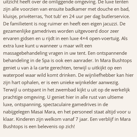
uitzicht heeft over de omliggende omgeving. De luxe tenten
zijn alle voorzien van ensuite badkamer met douche en bad,
kluisje, privéterras, ‘hot tub’ en 24 uur per dag butlerservice.
De familietent is nog ruimer en heeft een eigen jacuzzi. De
gezamenlijke gamedrives worden uitgevoerd door zeer
ervaren gidsen en u rijdt in een luxe 4×4 open-voertuig. Als
extra luxe kunt u wanneer u maar wilt een
massagebehandeling vragen in uw tent. Een ontspannende
behandeling in de Spa is ook een aanrader. In Mara Bushtops
geniet u van à la carte gerechten, terwijl u uitkijkt op een
waterpoel waar wild komt drinken. De wijnliefhebber kan hier
zijn hart ophalen, er is een unieke wijnkelder aanwezig.
Terwijl u ontspant in het zwembad kijkt u uit op de werkelijk
prachtige omgeving. U geniet hier in alle rust van ultieme
luxe, ontspanning, spectaculaire gamedrives in de
nabijgelegen Masai Mara, en het personeel staat altijd voor u
klaar. Kinderen zijn welkom vanaf 7 jaar. Een verblijf in Mara
Bushtops is een belevenis op zich!