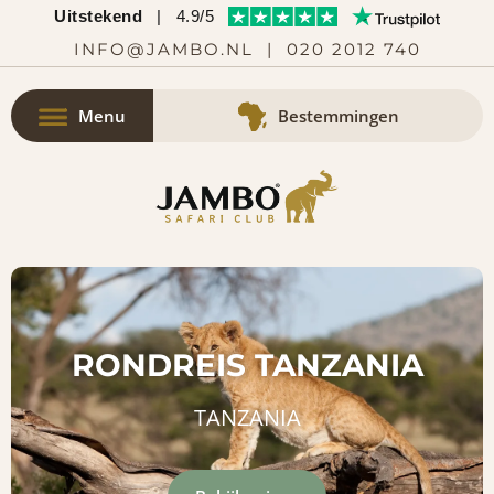
Uitstekend
|
4.9/5
INFO@JAMBO.NL
|
020 2012 740
Menu
Bestemmingen
RONDREIS TANZANIA
TANZANIA