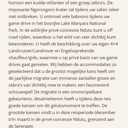
horizon een kudde olifanten of een groep zebra's. De
imposante Ngorongoro krater zal tijdens uw safari zeker
niet ontbreken. U ontmoet vele baboons tijdens uw
game drive in het bosrijke Lake Manyara National
Park. In de wildrijke privé-concessie Ndutu kunt u off
road rijden, waardoor u het wild van zeer dichtbij kunt
bewonderen. U heeft de beschikking over uw eigen 4×4
Landcruiser/Landrover en Engelssprekende
chauffeur/gids, waarmee u op privé basis van uw game
drives gaat genieten. Wij hebben de accommodaties zo
geselecteerd dat u de grootst mogelijke kans heeft om
de jaarlijkse migratie van immense aantallen gnoes en
zebra’s van dichtbij mee te maken; een fascinerend
schouwspel! De migratie is een onvoorspelbare
gebeurtenis, desalniettemin heeft u tijdens deze reis
goede kansen om dit geluksmoment te treffen. De
grootste kansen vindt u in deze reisperiode (december
t/m maart) in de privé-concessie Ndutu, grenzend aan
de Serengeti.