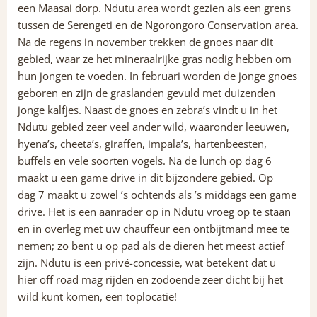
een Maasai dorp. Ndutu area wordt gezien als een grens
tussen de Serengeti en de Ngorongoro Conservation area.
Na de regens in november trekken de gnoes naar dit
gebied, waar ze het mineraalrijke gras nodig hebben om
hun jongen te voeden. In februari worden de jonge gnoes
geboren en zijn de graslanden gevuld met duizenden
jonge kalfjes. Naast de gnoes en zebra’s vindt u in het
Ndutu gebied zeer veel ander wild, waaronder leeuwen,
hyena’s, cheeta’s, giraffen, impala’s, hartenbeesten,
buffels en vele soorten vogels. Na de lunch op dag 6
maakt u een game drive in dit bijzondere gebied. Op
dag 7 maakt u zowel ’s ochtends als ’s middags een game
drive. Het is een aanrader op in Ndutu vroeg op te staan
en in overleg met uw chauffeur een ontbijtmand mee te
nemen; zo bent u op pad als de dieren het meest actief
zijn. Ndutu is een privé-concessie, wat betekent dat u
hier off road mag rijden en zodoende zeer dicht bij het
wild kunt komen, een toplocatie!