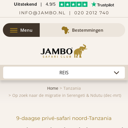
Uitstekend
|
4.9/5
INFO@JAMBO.NL
|
020 2012 740
Menu
Bestemmingen
Home
Tanzania
Op zoek naar de migratie in Serengeti & Ndutu (dec-mrt)
9-daagse privé-safari noord-Tanzania