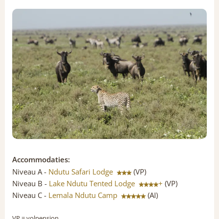
Accommodaties:
Niveau A -
Ndutu Safari Lodge
(VP)
Niveau B -
Lake Ndutu Tented Lodge
+
(VP)
Niveau C -
Lemala Ndutu Camp
(AI)
VP
= volpension