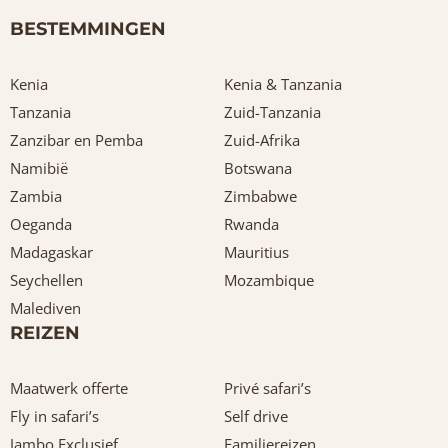
BESTEMMINGEN
Kenia
Kenia & Tanzania
Tanzania
Zuid-Tanzania
Zanzibar en Pemba
Zuid-Afrika
Namibië
Botswana
Zambia
Zimbabwe
Oeganda
Rwanda
Madagaskar
Mauritius
Seychellen
Mozambique
Malediven
REIZEN
Maatwerk offerte
Privé safari’s
Fly in safari’s
Self drive
Jambo Exclusief
Familiereizen