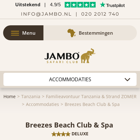
Uitstekend
|
4.9/5
INFO@JAMBO.NL
|
020 2012 740
Menu
Bestemmingen
Home
Tanzania
Familieavontuur Tanzania & Strand ZOMER
Accommodaties
Breezes Beach Club & Spa
Breezes Beach Club & Spa
DELUXE