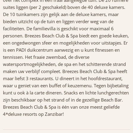
over het complex in een fraai aangelegde tuin. De 20 ruimere
suites liggen (per 2 geschakeld) boven de 40 deluxe kamers.
De 10 tuinkamers zijn gelijk aan de deluxe kamers, maar
bieden uitzicht op de tuin en liggen verder weg van de
faciliteiten. De familievilla is geschikt voor maximaal 6
personen. Breezes Beach Club & Spa biedt een goede keuken,
een ongedwongen sfeer en mogelijkheden voor uitstapjes. Er
is een PADI duikcentrum aanwezig en u kunt fitnessen en
tennissen. Het fraaie zwembad, de diverse
watersportmogelijkheden, de spa en het schitterende strand
maken uw verblijf compleet. Breezes Beach Club & Spa heeft
maar liefst 3 restaurants. U dineert in het hoofdrestaurant,
waar u geniet van een buffet of keuzemenu. Tegen bijbetaling
kunt u ook à la carte dineren. Snacks en lichte lunchgerechten
zijn beschikbaar op het strand of in de gezellige Beach Bar.
Breezes Beach Club & Spa is één van onze meest geliefde
4*deluxe resorts op Zanzibar!