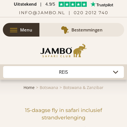
Uitstekend
|
4.9/5
INFO@JAMBO.NL
|
020 2012 740
Menu
Bestemmingen
Home
Botswana
Botswana & Zanzibar
15-daagse fly in safari inclusief
strandverlenging