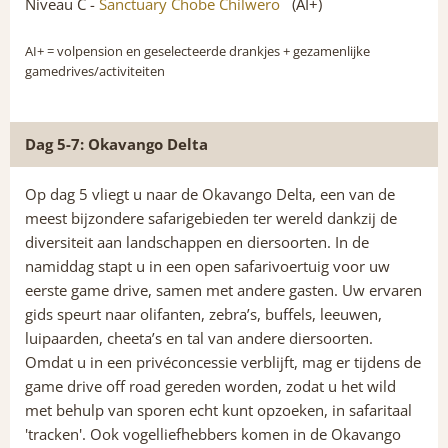
Niveau C -
Sanctuary Chobe Chilwero
(AI+)
AI+
= volpension en geselecteerde drankjes + gezamenlijke
gamedrives/activiteiten
Dag 5-7: Okavango Delta
Op dag 5 vliegt u naar de Okavango Delta, een van de
meest bijzondere safarigebieden ter wereld dankzij de
diversiteit aan landschappen en diersoorten. In de
namiddag stapt u in een open safarivoertuig voor uw
eerste game drive, samen met andere gasten. Uw ervaren
gids speurt naar olifanten, zebra’s, buffels, leeuwen,
luipaarden, cheeta’s en tal van andere diersoorten.
Omdat u in een privéconcessie verblijft, mag er tijdens de
game drive off road gereden worden, zodat u het wild
met behulp van sporen echt kunt opzoeken, in safaritaal
'tracken'. Ook vogelliefhebbers komen in de Okavango