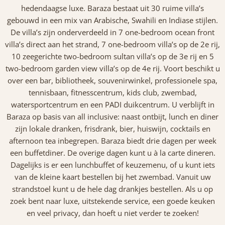
hedendaagse luxe. Baraza bestaat uit 30 ruime villa’s
gebouwd in een mix van Arabische, Swahili en Indiase stijlen.
De villa’s zijn onderverdeeld in 7 one-bedroom ocean front
villa’s direct aan het strand, 7 one-bedroom villa’s op de 2e rij,
10 zeegerichte two-bedroom sultan villa’s op de 3e rij en 5
two-bedroom garden view villa’s op de 4e rij. Voort beschikt u
over een bar, bibliotheek, souvenirwinkel, professionele spa,
tennisbaan, fitnesscentrum, kids club, zwembad,
watersportcentrum en een PADI duikcentrum. U verblijft in
Baraza op basis van all inclusive: naast ontbijt, lunch en diner
zijn lokale dranken, frisdrank, bier, huiswijn, cocktails en
afternoon tea inbegrepen. Baraza biedt drie dagen per week
een buffetdiner. De overige dagen kunt u à la carte dineren.
Dagelijks is er een lunchbuffet of keuzemenu, of u kunt iets
van de kleine kaart bestellen bij het zwembad. Vanuit uw
strandstoel kunt u de hele dag drankjes bestellen. Als u op
zoek bent naar luxe, uitstekende service, een goede keuken
en veel privacy, dan hoeft u niet verder te zoeken!