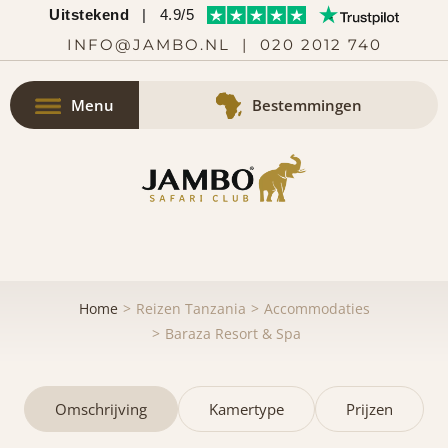
Uitstekend
|
4.9/5
INFO@JAMBO.NL
|
020 2012 740
Menu
Bestemmingen
Home
Reizen Tanzania
Accommodaties
Baraza Resort & Spa
Omschrijving
Kamertype
Prijzen