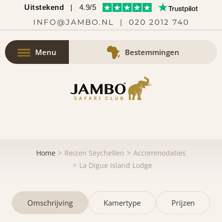
Uitstekend
|
4.9/5
INFO@JAMBO.NL
|
020 2012 740
Menu
Bestemmingen
Home
Reizen Seychellen
Accommodaties
La Digue Island Lodge
Omschrijving
Kamertype
Prijzen