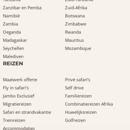
Zanzibar en Pemba
Zuid-Afrika
Namibië
Botswana
Zambia
Zimbabwe
Oeganda
Rwanda
Madagaskar
Mauritius
Seychellen
Mozambique
Malediven
REIZEN
Maatwerk offerte
Privé safari’s
Fly in safari’s
Self drive
Jambo Exclusief
Familiereizen
Migratiereizen
Combinatiereizen Afrika
Safari en strandvakantie
Huwelijksreizen
Treinreizen
Golfreizen
Accommodaties