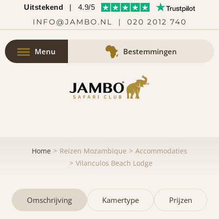
Uitstekend
|
4.9/5
INFO@JAMBO.NL
|
020 2012 740
Menu
Bestemmingen
Home
Reizen Mozambique
Accommodaties
Vilanculos Beach Lodge
Omschrijving
Kamertype
Prijzen