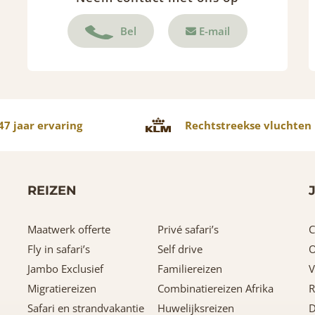
Bel
E-mail
7 jaar ervaring
Rechtstreekse vluchten
REIZEN
Maatwerk offerte
Privé safari’s
C
Fly in safari’s
Self drive
O
Jambo Exclusief
Familiereizen
V
Migratiereizen
Combinatiereizen Afrika
R
Safari en strandvakantie
Huwelijksreizen
D