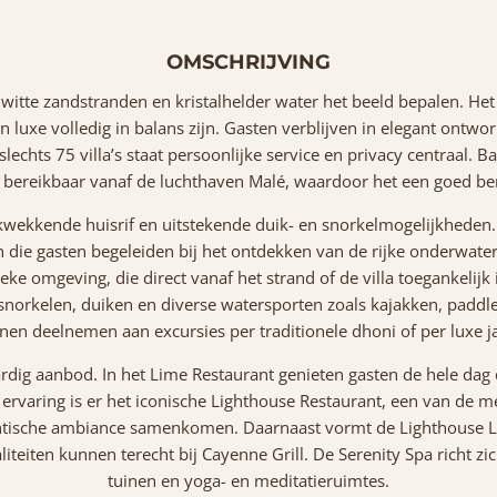
OMSCHRIJVING
 witte zandstranden en kristalhelder water het beeld bepalen. He
 luxe volledig in balans zijn. Gasten verblijven in elegant ontworpe
echts 75 villa’s staat persoonlijke service en privacy centraal. Bar
bereikbaar vanaf de luchthaven Malé, waardoor het een goed be
kwekkende huisrif en uitstekende duik- en snorkelmogelijkheden. 
ie gasten begeleiden bij het ontdekken van de rijke onderwaterw
 omgeving, die direct vanaf het strand of de villa toegankelijk is
 snorkelen, duiken en diverse watersporten zoals kajakken, padd
nen deelnemen aan excursies per traditionele dhoni of per luxe ja
ardig aanbod. In het Lime Restaurant genieten gasten de hele dag 
 ervaring is er het iconische Lighthouse Restaurant, een van de
antische ambiance samenkomen. Daarnaast vormt de Lighthouse 
ialiteiten kunnen terecht bij Cayenne Grill. De Serenity Spa richt z
tuinen en yoga- en meditatieruimtes.