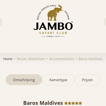
Home
Reizen Malediven
Accommodaties
Baros Maldives
Omschrijving
Kamertype
Prijzen
Baros Maldives