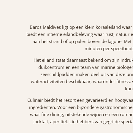
Baros Maldives ligt op een klein koraaleiland waar
biedt een intieme eilandbeleving waar rust, natuur en
aan het strand of op palen boven de lagune. Met sl
minuten per speedboot 
Het eiland staat daarnaast bekend om zijn indru
duikcentrum en een team van marine biologen d
zeeschildpadden maken deel uit van deze unieke
wateractiviteiten beschikbaar, waaronder fitness,
kun
Culinair biedt het resort een gevarieerd en hoogwa
ingrediënten. Voor een bijzondere gastronomische
waar fine dining, uitstekende wijnen en een rom
cocktail, aperitief. Liefhebbers van gegrilde spec