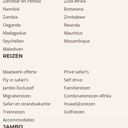
Zanzibar en Pemba
Zuid-Afrika
Namibië
Botswana
Zambia
Zimbabwe
Oeganda
Rwanda
Madagaskar
Mauritius
Seychellen
Mozambique
Malediven
REIZEN
Maatwerk offerte
Privé safari’s
Fly in safari’s
Self drive
Jambo Exclusief
Familiereizen
Migratiereizen
Combinatiereizen Afrika
Safari en strandvakantie
Huwelijksreizen
Treinreizen
Golfreizen
Accommodaties
JAMBO