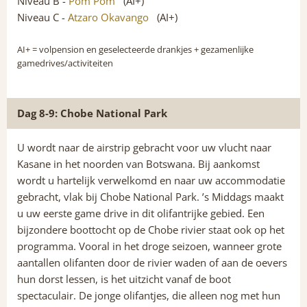
Niveau B -
Pom Pom
(AI+)
Niveau C -
Atzaro Okavango
(AI+)
AI+
= volpension en geselecteerde drankjes + gezamenlijke
gamedrives/activiteiten
Dag 8-9: Chobe National Park
U wordt naar de airstrip gebracht voor uw vlucht naar
Kasane in het noorden van Botswana. Bij aankomst
wordt u hartelijk verwelkomd en naar uw accommodatie
gebracht, vlak bij Chobe National Park. ’s Middags maakt
u uw eerste game drive in dit olifantrijke gebied. Een
bijzondere boottocht op de Chobe rivier staat ook op het
programma. Vooral in het droge seizoen, wanneer grote
aantallen olifanten door de rivier waden of aan de oevers
hun dorst lessen, is het uitzicht vanaf de boot
spectaculair. De jonge olifantjes, die alleen nog met hun