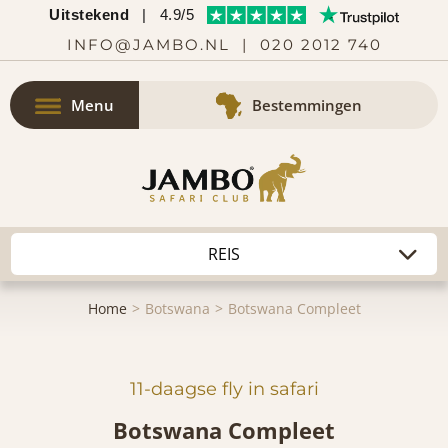
Uitstekend
|
4.9/5
INFO@JAMBO.NL
|
020 2012 740
Menu
Bestemmingen
Home
Botswana
Botswana Compleet
11-daagse fly in safari
Botswana Compleet