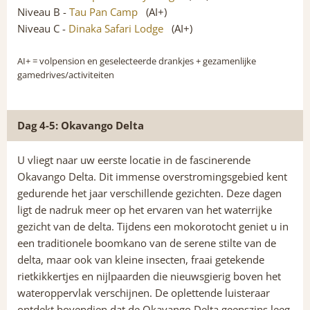
Niveau B -
Tau Pan Camp
(AI+)
Niveau C -
Dinaka Safari Lodge
(AI+)
AI+
= volpension en geselecteerde drankjes + gezamenlijke
gamedrives/activiteiten
Dag 4-5: Okavango Delta
U vliegt naar uw eerste locatie in de fascinerende
Okavango Delta. Dit immense overstromingsgebied kent
gedurende het jaar verschillende gezichten. Deze dagen
ligt de nadruk meer op het ervaren van het waterrijke
gezicht van de delta. Tijdens een mokorotocht geniet u in
een traditionele boomkano van de serene stilte van de
delta, maar ook van kleine insecten, fraai getekende
rietkikkertjes en nijlpaarden die nieuwsgierig boven het
wateroppervlak verschijnen. De oplettende luisteraar
ontdekt bovendien dat de Okavango Delta geenszins leeg