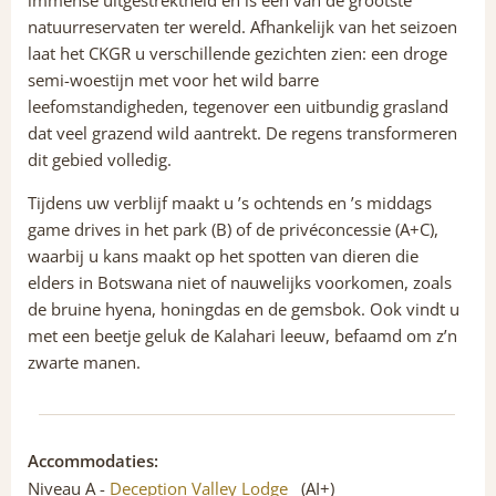
immense uitgestrektheid en is een van de grootste
natuurreservaten ter wereld. Afhankelijk van het seizoen
laat het CKGR u verschillende gezichten zien: een droge
semi-woestijn met voor het wild barre
leefomstandigheden, tegenover een uitbundig grasland
dat veel grazend wild aantrekt. De regens transformeren
dit gebied volledig.
Tijdens uw verblijf maakt u ’s ochtends en ’s middags
game drives in het park (B) of de privéconcessie (A+C),
waarbij u kans maakt op het spotten van dieren die
elders in Botswana niet of nauwelijks voorkomen, zoals
de bruine hyena, honingdas en de gemsbok. Ook vindt u
met een beetje geluk de Kalahari leeuw, befaamd om z’n
zwarte manen.
Accommodaties:
Niveau A -
Deception Valley Lodge
(AI+)