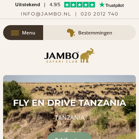
Uitstekend
|
4.9/5
INFO@JAMBO.NL
|
020 2012 740
Menu
Bestemmingen
FLY EN DRIVE TANZANIA
TANZANIA