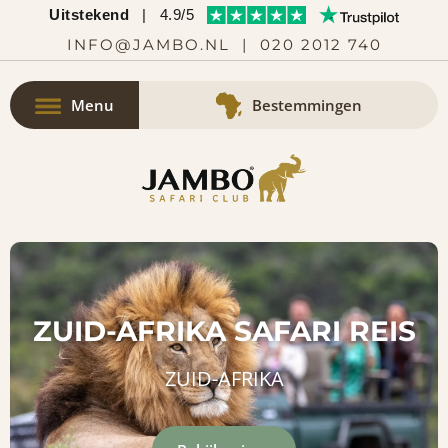
Uitstekend
|
4.9/5
INFO@JAMBO.NL
|
020 2012 740
Menu
Bestemmingen
ZUID-AFRIKA SAFARI REIS
ZUID-AFRIKA