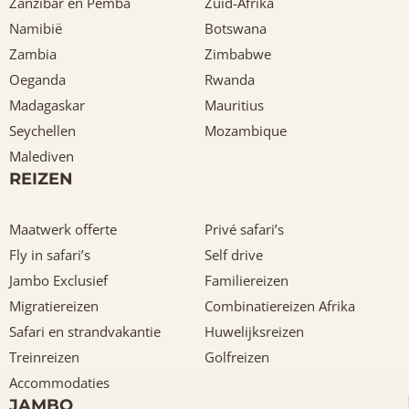
Zanzibar en Pemba
Zuid-Afrika
Namibië
Botswana
Zambia
Zimbabwe
Oeganda
Rwanda
Madagaskar
Mauritius
Seychellen
Mozambique
Malediven
REIZEN
Maatwerk offerte
Privé safari’s
Fly in safari’s
Self drive
Jambo Exclusief
Familiereizen
Migratiereizen
Combinatiereizen Afrika
Safari en strandvakantie
Huwelijksreizen
Treinreizen
Golfreizen
Accommodaties
JAMBO