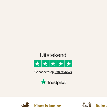
Uitstekend
Gebaseerd op
858 reviews
Klant is koning
Ruim 4
47