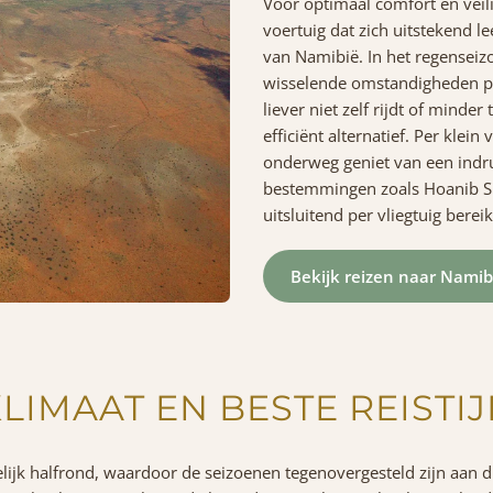
Voor optimaal comfort en veil
voertuig dat zich uitstekend 
van Namibië. In het regenseiz
wisselende omstandigheden p
liever niet zelf rijdt of minder 
efficiënt alternatief. Per klein 
onderweg geniet van een indr
bestemmingen zoals Hoanib Sk
uitsluitend per vliegtuig berei
Bekijk reizen naar Namib
LIMAAT EN BESTE REISTI
elijk halfrond, waardoor de seizoenen tegenovergesteld zijn aan d