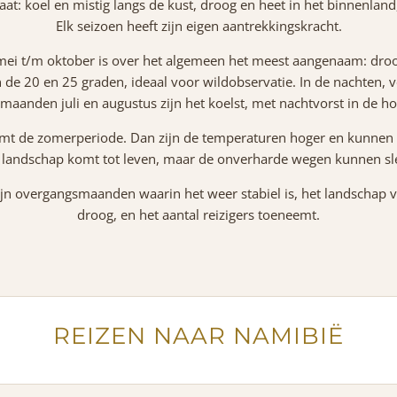
maat: koel en mistig langs de kust, droog en heet in het binnenland
Elk seizoen heeft zijn eigen aantrekkingskracht.
mei t/m oktober is over het algemeen het meest aangenaam: droo
de 20 en 25 graden, ideaal voor wildobservatie. In de nachten, vo
e maanden juli en augustus zijn het koelst, met nachtvorst in de h
t de zomerperiode. Dan zijn de temperaturen hoger en kunnen er
t landschap komt tot leven, maar de onverharde wegen kunnen sle
zijn overgangsmaanden waarin het weer stabiel is, het landschap va
droog, en het aantal reizigers toeneemt.
REIZEN NAAR NAMIBIË