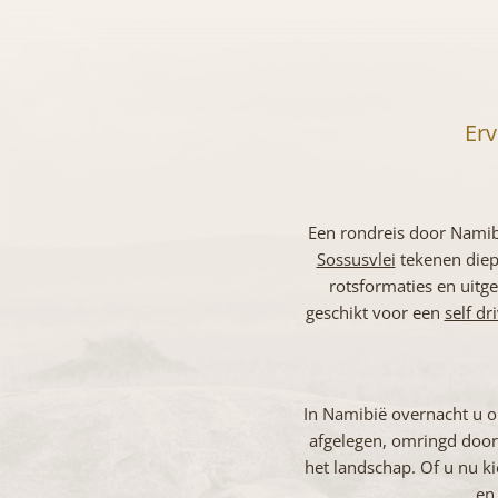
Erv
Een rondreis door Namibi
Sossusvlei
tekenen diepr
rotsformaties en uitg
geschikt voor een
self dr
In Namibië overnacht u op
afgelegen, omringd door
het landschap. Of u nu ki
en