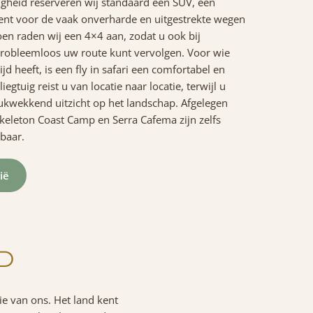
igheid reserveren wij standaard een SUV, een
leent voor de vaak onverharde en uitgestrekte wegen
oen raden wij een 4×4 aan, zodat u ook bij
robleemloos uw route kunt vervolgen. Voor wie
tijd heeft, is een fly in safari een comfortabel en
vliegtuig reist u van locatie naar locatie, terwijl u
ukwekkend uitzicht op het landschap. Afgelegen
eleton Coast Camp en Serra Cafema zijn zelfs
kbaar.
ië
JD
ie van ons. Het land kent