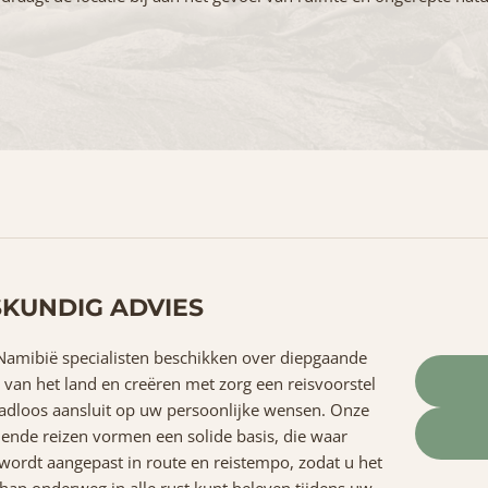
KUNDIG ADVIES
amibië specialisten beschikken over diepgaande
 van het land en creëren met zorg een reisvoorstel
adloos aansluit op uw persoonlijke wensen. Onze
iende reizen vormen een solide basis, die waar
wordt aangepast in route en reistempo, zodat u het
hap onderweg in alle rust kunt beleven tijdens uw