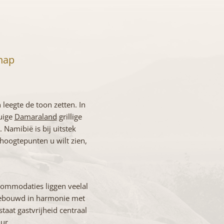
chap
leegte de toon zetten. In
ruige
Damaraland
grillige
Namibië is bij uitstek
 hoogtepunten u wilt zien,
ccommodaties liggen veelal
 gebouwd in harmonie met
taat gastvrijheid centraal
ur.