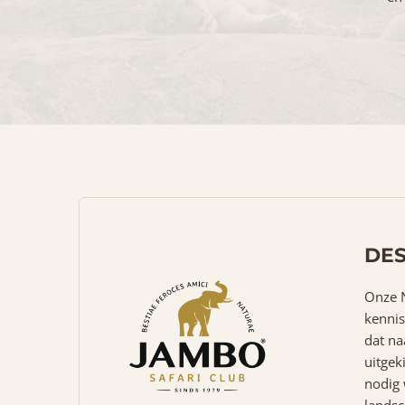
DES
Onze N
kennis
dat na
uitgek
nodig 
landsc