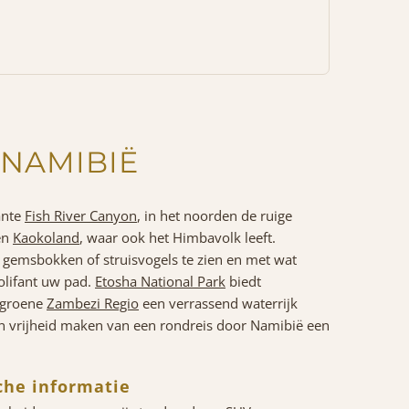
 NAMIBIË
ante
Fish River Canyon
, in het noorden de ruige
en
Kaokoland
, waar ook het Himbavolk leeft.
gemsbokken of struisvogels te zien en met wat
nolifant uw pad.
Etosha National Park
biedt
e groene
Zambezi Regio
een verrassend waterrijk
en vrijheid maken van een rondreis door Namibië een
che informatie