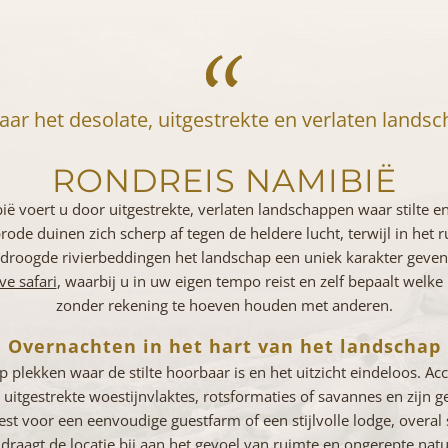
aar het desolate, uitgestrekte en verlaten lands
RONDREIS NAMIBIË
ë voert u door uitgestrekte, verlaten landschappen waar stilte en 
ode duinen zich scherp af tegen de heldere lucht, terwijl in het 
edroogde rivierbeddingen het landschap een uniek karakter geven. 
ive safari
, waarbij u in uw eigen tempo reist en zelf bepaalt welke
zonder rekening te hoeven houden met anderen.
Overnachten in het hart van het landschap
 plekken waar de stilte hoorbaar is en het uitzicht eindeloos. A
 uitgestrekte woestijnvlaktes, rotsformaties of savannes en zijn
est voor een eenvoudige guestfarm of een stijlvolle lodge, overal s
 draagt de locatie bij aan het gevoel van ruimte en ongerepte natu