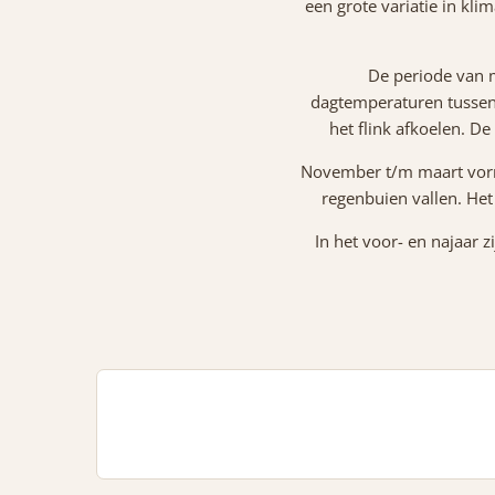
een grote variatie in kli
De periode van 
dagtemperaturen tussen 
het flink afkoelen. D
November t/m maart vorm
regenbuien vallen. He
In het voor- en najaar 