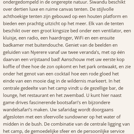
ondergedompeld in de ongerepte natuur. Siwandu beschikt
over dertien luxe en ruime canvas tenten. De stijlvolle
achthoekige tenten zijn gebouwd op een houten platform en
bieden een prachtig uitzicht op het meer. Elk van de tenten
beschikt over een groot kingsize bed onder een ventilator, een
kluisje, een radio, een haardroger, WiFi en een ensuite
badkamer met buitendouche. Geniet van de beelden en
geluiden van Nyerere vanaf uw twee veranda’s, met op één
daarvan een vrijstaand bad! Aanschouw met uw eerste kop
koffie of thee hoe de zon opkomt en het park ontwaakt, en zie
onder het genot van een cocktail hoe een rode gloed het
einde van een mooie dag in de wildernis markeert. In het
centrale gedeelte van het camp vindt u de gezellige bar, de
lounge, het restaurant en het zwembad. U kunt hier naast
game drives fascinerende bootsafari’s en bijzondere
wandelsafari’s maken. Uw safaridag wordt doorgaans
afgesloten met een sfeervolle sundowner op het water of
midden in de bush. De combinatie van de centrale ligging van
het camp, de gemoedelijke sfeer en de persoonlijke service