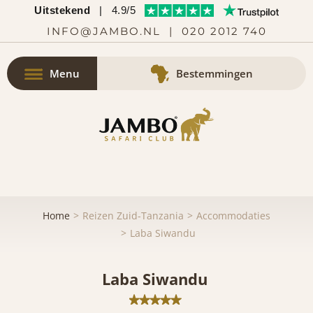
Uitstekend
|
4.9/5
INFO@JAMBO.NL
|
020 2012 740
Menu
Bestemmingen
Home
Reizen Zuid-Tanzania
Accommodaties
Laba Siwandu
Laba Siwandu