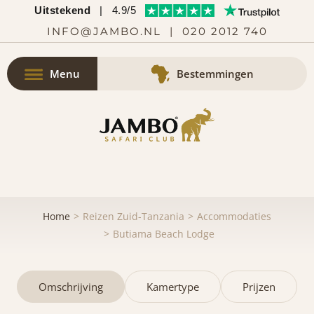
Uitstekend
|
4.9/5
INFO@JAMBO.NL
|
020 2012 740
Menu
Bestemmingen
Home
Reizen Zuid-Tanzania
Accommodaties
Butiama Beach Lodge
Omschrijving
Kamertype
Prijzen