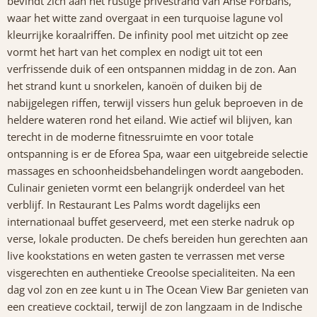
bevindt zich aan het rustige privéstrand van Anse Forbans,
waar het witte zand overgaat in een turquoise lagune vol
kleurrijke koraalriffen. De infinity pool met uitzicht op zee
vormt het hart van het complex en nodigt uit tot een
verfrissende duik of een ontspannen middag in de zon. Aan
het strand kunt u snorkelen, kanoën of duiken bij de
nabijgelegen riffen, terwijl vissers hun geluk beproeven in de
heldere wateren rond het eiland. Wie actief wil blijven, kan
terecht in de moderne fitnessruimte en voor totale
ontspanning is er de Eforea Spa, waar een uitgebreide selectie
massages en schoonheidsbehandelingen wordt aangeboden.
Culinair genieten vormt een belangrijk onderdeel van het
verblijf. In Restaurant Les Palms wordt dagelijks een
internationaal buffet geserveerd, met een sterke nadruk op
verse, lokale producten. De chefs bereiden hun gerechten aan
live kookstations en weten gasten te verrassen met verse
visgerechten en authentieke Creoolse specialiteiten. Na een
dag vol zon en zee kunt u in The Ocean View Bar genieten van
een creatieve cocktail, terwijl de zon langzaam in de Indische