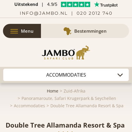
Uitstekend
|
4.9/5
INFO@JAMBO.NL
|
020 2012 740
Menu
Bestemmingen
Home
Zuid-Afrika
Panoramaroute, Safari Krugerpark & Seychellen
Accommodaties
Double Tree Allamanda Resort & Spa
Double Tree Allamanda Resort & Spa