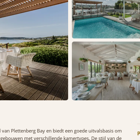
d van Plettenberg Bay en biedt een goede uitvalsbasis om
P
 gebouwen met verschillende kamertypes. De stijl van de