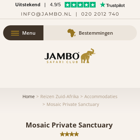
Uitstekend
|
4.9/5
INFO@JAMBO.NL
|
020 2012 740
Menu
Bestemmingen
Home
Reizen Zuid-Afrika
Accommodaties
Mosaic Private Sanctuary
Mosaic Private Sanctuary