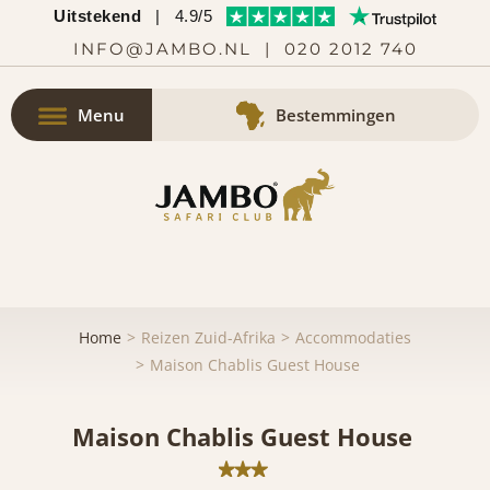
Uitstekend
|
4.9/5
INFO@JAMBO.NL
|
020 2012 740
Menu
Bestemmingen
Home
Reizen Zuid-Afrika
Accommodaties
Maison Chablis Guest House
Maison Chablis Guest House