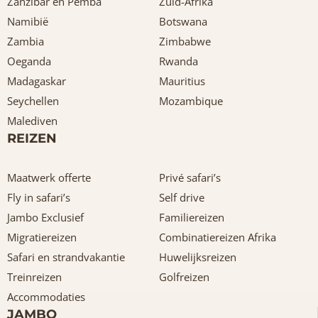
Zanzibar en Pemba
Zuid-Afrika
Namibië
Botswana
Zambia
Zimbabwe
Oeganda
Rwanda
Madagaskar
Mauritius
Seychellen
Mozambique
Malediven
REIZEN
Maatwerk offerte
Privé safari’s
Fly in safari’s
Self drive
Jambo Exclusief
Familiereizen
Migratiereizen
Combinatiereizen Afrika
Safari en strandvakantie
Huwelijksreizen
Treinreizen
Golfreizen
Accommodaties
JAMBO