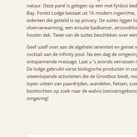
natuur. Deze parel is gelegen op een met fynbos bede
Bay. Forest Lodge bestaat uit 16 modern ingerichte, 
iedereen die gesteld is op privacy. De suites liggen 
vloerverwarming, een ensuite badkamer, airconditio
houten dek. Twee van de suites beschikken over een
Geef uzelf over aan de algehele sereniteit en genie
cocktail aan de infinity pool. Na een dag de omgev
ontspannende massage. Laat u ’s avonds verrassen me
De lodge gebruikt verse biologische producten in co
uiteenlopende activiteiten die de Grootbos biedt, n
lopen uiteen van paardrijden, wandelen, fietsen, scen
boottochten op zoek naar de walvis (seizoensgebonde
omgeving!