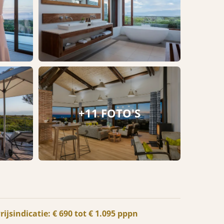
+11 FOTO'S
rijsindicatie: € 690 tot € 1.095 pppn