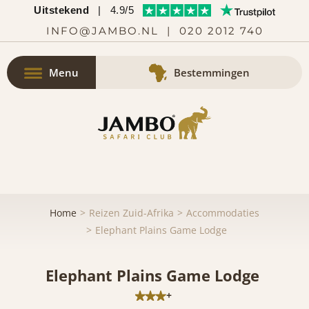
Uitstekend
|
4.9/5
INFO@JAMBO.NL
|
020 2012 740
Menu
Bestemmingen
Home
Reizen Zuid-Afrika
Accommodaties
Elephant Plains Game Lodge
Elephant Plains Game Lodge
+