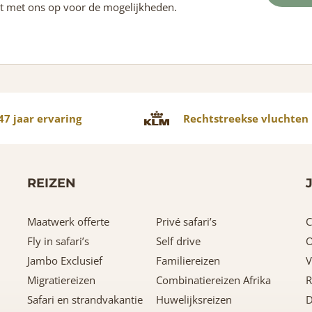
t met ons op voor de mogelijkheden.
7 jaar ervaring
Rechtstreekse vluchten
REIZEN
Maatwerk offerte
Privé safari’s
C
Fly in safari’s
Self drive
O
Jambo Exclusief
Familiereizen
V
Migratiereizen
Combinatiereizen Afrika
R
Safari en strandvakantie
Huwelijksreizen
D