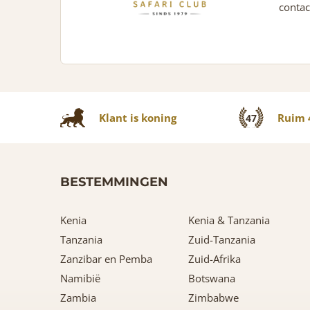
contac
Klant is koning
Ruim 4
47
BESTEMMINGEN
Kenia
Kenia & Tanzania
Tanzania
Zuid-Tanzania
Zanzibar en Pemba
Zuid-Afrika
Namibië
Botswana
Zambia
Zimbabwe