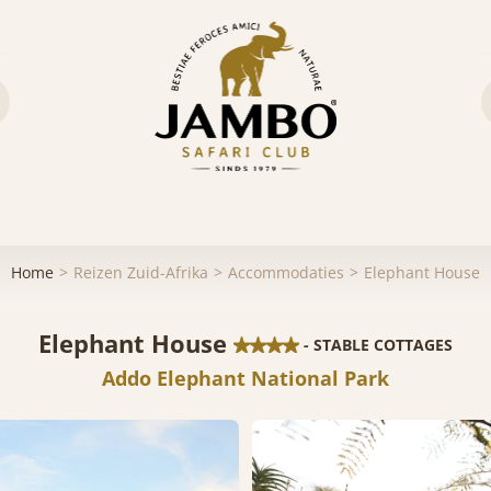
Home
Reizen Zuid-Afrika
Accommodaties
Elephant House
Elephant House
- STABLE COTTAGES
Addo Elephant National Park