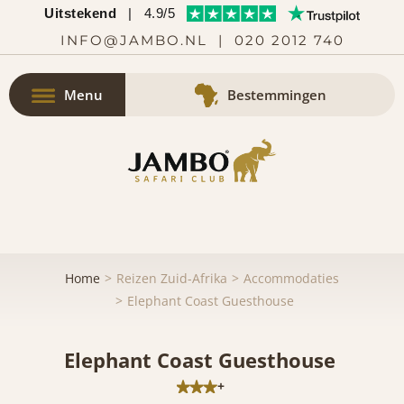
Uitstekend
|
4.9/5
INFO@JAMBO.NL
|
020 2012 740
Menu
Bestemmingen
Home
Reizen Zuid-Afrika
Accommodaties
Elephant Coast Guesthouse
Elephant Coast Guesthouse
+