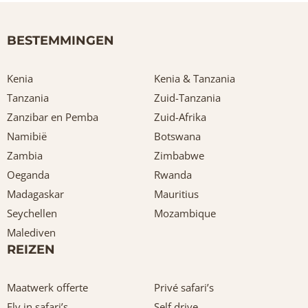
BESTEMMINGEN
Kenia
Kenia & Tanzania
Tanzania
Zuid-Tanzania
Zanzibar en Pemba
Zuid-Afrika
Namibië
Botswana
Zambia
Zimbabwe
Oeganda
Rwanda
Madagaskar
Mauritius
Seychellen
Mozambique
Malediven
REIZEN
Maatwerk offerte
Privé safari’s
Fly in safari’s
Self drive