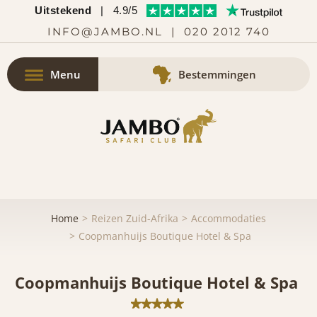
Uitstekend
|
4.9/5
INFO@JAMBO.NL
|
020 2012 740
Menu
Bestemmingen
Home
Reizen Zuid-Afrika
Accommodaties
Coopmanhuijs Boutique Hotel & Spa
Coopmanhuijs Boutique Hotel & Spa