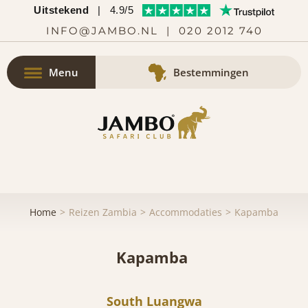
Uitstekend
|
4.9/5
INFO@JAMBO.NL
|
020 2012 740
Menu
Bestemmingen
Home
Reizen Zambia
Accommodaties
Kapamba
Kapamba
South Luangwa