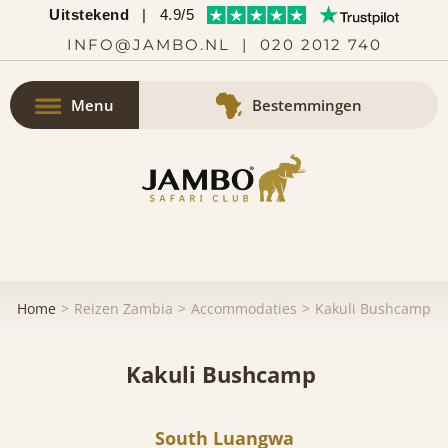
Uitstekend
|
4.9/5
INFO@JAMBO.NL
|
020 2012 740
Menu
Bestemmingen
Home
Reizen Zambia
Accommodaties
Kakuli Bushcamp
Kakuli Bushcamp
South Luangwa