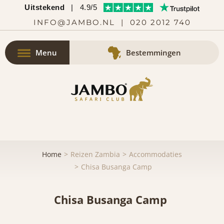
Uitstekend
|
4.9/5
INFO@JAMBO.NL
|
020 2012 740
Menu
Bestemmingen
Home
Reizen Zambia
Accommodaties
Chisa Busanga Camp
Chisa Busanga Camp