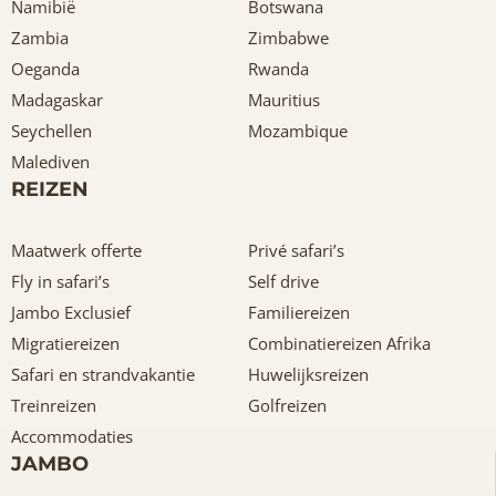
Namibië
Botswana
Zambia
Zimbabwe
Oeganda
Rwanda
Madagaskar
Mauritius
Seychellen
Mozambique
Malediven
REIZEN
Maatwerk offerte
Privé safari’s
Fly in safari’s
Self drive
Jambo Exclusief
Familiereizen
Migratiereizen
Combinatiereizen Afrika
Safari en strandvakantie
Huwelijksreizen
Treinreizen
Golfreizen
Accommodaties
JAMBO