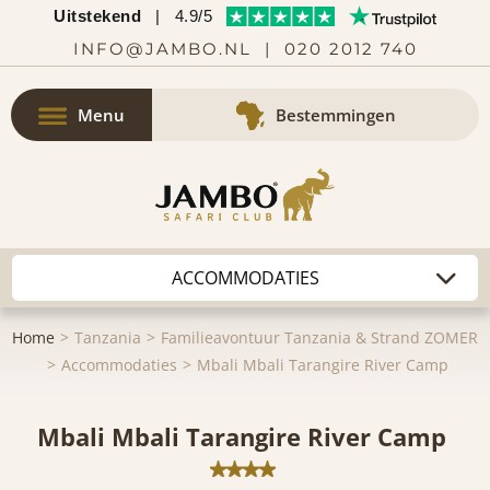
Uitstekend
|
4.9/5
INFO@JAMBO.NL
|
020 2012 740
Menu
Bestemmingen
Home
Tanzania
Familieavontuur Tanzania & Strand ZOMER
Accommodaties
Mbali Mbali Tarangire River Camp
Mbali Mbali Tarangire River Camp