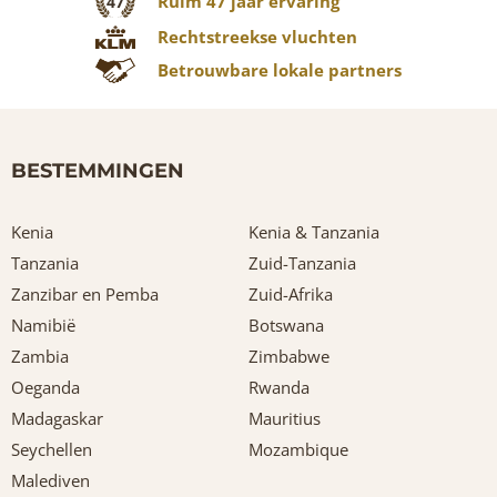
Ruim 47 jaar ervaring
47
Rechtstreekse vluchten
Betrouwbare lokale partners
BESTEMMINGEN
Kenia
Kenia & Tanzania
Tanzania
Zuid-Tanzania
Zanzibar en Pemba
Zuid-Afrika
Namibië
Botswana
Zambia
Zimbabwe
Oeganda
Rwanda
Madagaskar
Mauritius
Seychellen
Mozambique
Malediven