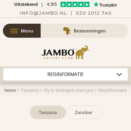
Uitstekend
|
4.9/5
INFO@JAMBO.NL
|
020 2012 740
Menu
Bestemmingen
Home
Tanzania
Fly in Serengeti (mei-jun)
Reisinformatie
Tanzania
Zanzibar