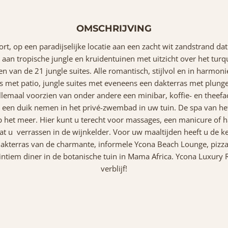
OMSCHRIJVING
t, op een paradijselijke locatie aan een zacht wit zandstrand dat
 aan tropische jungle en kruidentuinen met uitzicht over het tur
 een van de 21 jungle suites. Alle romantisch, stijlvol en in har
met patio, jungle suites met eveneens een dakterras met plunge po
allemaal voorzien van onder andere een minibar, koffie- en theefacil
lla een duik nemen in het privé-zwembad in uw tuin. De spa van het
op het meer. Hier kunt u terecht voor massages, een manicure of 
at u verrassen in de wijnkelder. Voor uw maaltijden heeft u de keu
akterras van de charmante, informele Ycona Beach Lounge, pizza ui
intiem diner in de botanische tuin in Mama Africa. Ycona Luxury R
verblijf!