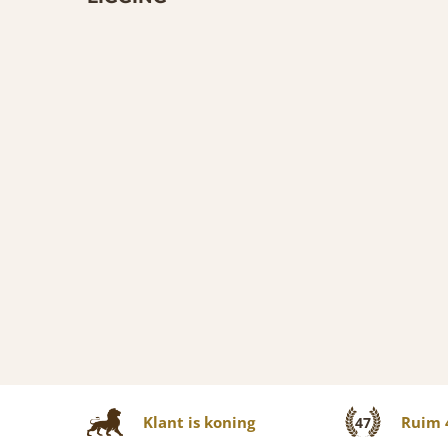
Klant is koning
Ruim 4
47