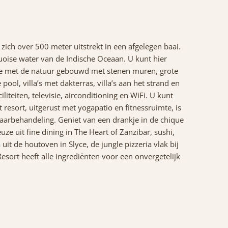
 zich over 500 meter uitstrekt in een afgelegen baai.
quoise water van de Indische Oceaan. U kunt hier
monie met de natuur gebouwd met stenen muren, grote
ol, villa’s met dakterras, villa’s aan het strand en
iteiten, televisie, airconditioning en WiFi. U kunt
 resort, uitgerust met yogapatio en fitnessruimte, is
haarbehandeling. Geniet van een drankje in de chique
ze uit fine dining in The Heart of Zanzibar, sushi,
t de houtoven in Slyce, de jungle pizzeria vlak bij
esort heeft alle ingrediënten voor een onvergetelijk