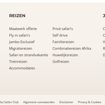
REIZEN
Maatwerk offerte
Privé safari’s
C
Fly in safari’s
Self drive
O
Jambo Exclusief
Familiereizen
V
Migratiereizen
Combinatiereizen Afrika
R
Safari en strandvakantie
Huwelijksreizen
D
Treinreizen
Golfreizen
Accommodaties
bo Safari Club
Algemene voorwaarden
Disclaimer
Privacy & Cookies