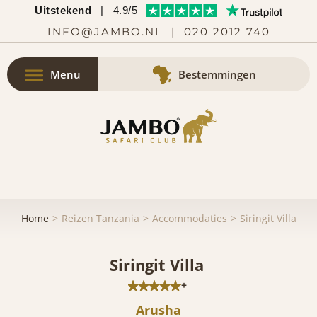
Uitstekend
|
4.9/5
INFO@JAMBO.NL
|
020 2012 740
Menu
Bestemmingen
Home
Reizen Tanzania
Accommodaties
Siringit Villa
Siringit Villa
+
Arusha