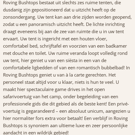
Roving Bushtops bestaat uit slechts zes ruime tenten, die
dusdanig zijn gepositioneerd dat u uitzicht heeft op de
zonsondergang. Uw tent kan aan drie zijden worden geopend,
zodat u een panoramisch uitzicht heeft. De lichte inrichting
draagt eveneens bij aan de zee van ruimte die u in uw tent
ervaart. Uw tent is ingericht met een houten vloer,
comfortabel bed, schrijftafel en voorzien van een badkamer
met douche en toilet. Uw ruime veranda loopt volledig rond
uw tent, hier geniet u van een siësta in een van de
comfortabele ligbedden of van een romantisch bubbelbad! In
Roving Bushtops geniet u van à la carte gerechten. Het
personeel staat altijd voor u klaar, niets is hun te veel. U
maakt hier spectaculaire game drives in het open
safarivoertuig van het camp, onder begeleiding van een
professionele gids die dit gebied als de beste kent! Een privé-
voertuig is gegarandeerd – een absoluut unicum, aangezien u
hier normaliter fors extra voor betaalt! Een verblijf in Roving
Bushtops is synoniem aan ultieme luxe en zeer persoonlijke
aandacht in een wildrijk gebied!