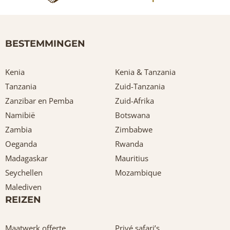
BESTEMMINGEN
Kenia
Kenia & Tanzania
Tanzania
Zuid-Tanzania
Zanzibar en Pemba
Zuid-Afrika
Namibië
Botswana
Zambia
Zimbabwe
Oeganda
Rwanda
Madagaskar
Mauritius
Seychellen
Mozambique
Malediven
REIZEN
Maatwerk offerte
Privé safari’s