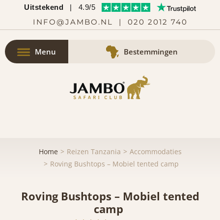
Uitstekend
|
4.9/5
INFO@JAMBO.NL
|
020 2012 740
Menu
Bestemmingen
Home
Reizen Tanzania
Accommodaties
Roving Bushtops – Mobiel tented camp
Roving Bushtops – Mobiel tented
camp