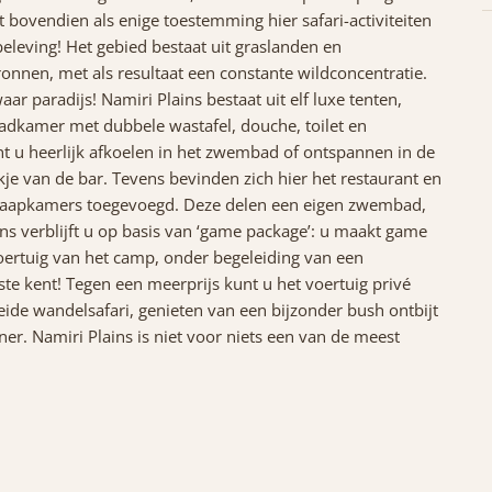
t bovendien als enige toestemming hier safari-activiteiten
eleving! Het gebied bestaat uit graslanden en
nnen, met als resultaat een constante wildconcentratie.
ar paradijs! Namiri Plains bestaat uit elf luxe tenten,
badkamer met dubbele wastafel, douche, toilet en
nt u heerlijk afkoelen in het zwembad of ontspannen in de
kje van de bar. Tevens bevinden zich hier het restaurant en
 slaapkamers toegevoegd. Deze delen een eigen zwembad,
ns verblijft u op basis van ‘game package’: u maakt game
oertuig van het camp, onder begeleiding van een
ste kent! Tegen een meerprijs kunt u het voertuig privé
ide wandelsafari, genieten van een bijzonder bush ontbijt
r. Namiri Plains is niet voor niets een van de meest