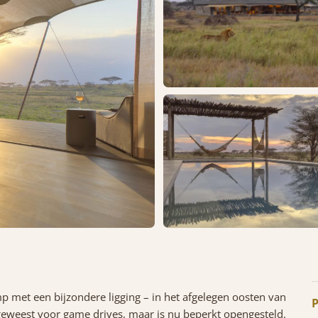
amp met een bijzondere ligging – in het afgelegen oosten van
P
k geweest voor game drives, maar is nu beperkt opengesteld.