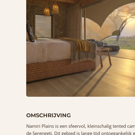
OMSCHRIJVING
Namiri Plains is een sfeervol, kleinschalig tented c
de Serengeti. Dit gebied is lange tijd ontoegankelij