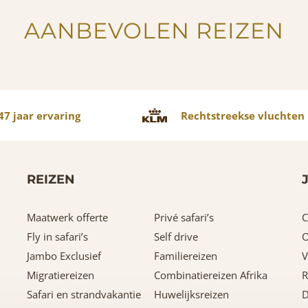
AANBEVOLEN REIZEN
7 jaar ervaring
Rechtstreekse vluchten
REIZEN
Maatwerk offerte
Privé safari’s
C
Fly in safari’s
Self drive
O
Jambo Exclusief
Familiereizen
V
Migratiereizen
Combinatiereizen Afrika
R
Safari en strandvakantie
Huwelijksreizen
D