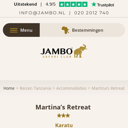
Uitstekend
|
4.9/5
INFO@JAMBO.NL
|
020 2012 740
Menu
Bestemmingen
Home
Reizen Tanzania
Accommodaties
Martina’s Retreat
Martina’s Retreat
Karatu