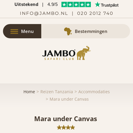
Uitstekend
|
4.9/5
INFO@JAMBO.NL
|
020 2012 740
Menu
Bestemmingen
Home
Reizen Tanzania
Accommodaties
Mara under Canvas
Mara under Canvas