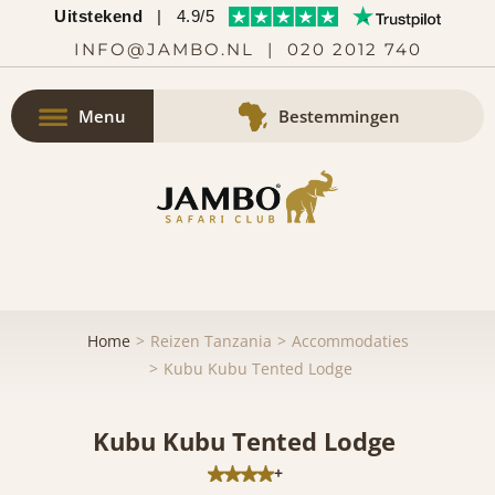
Uitstekend
|
4.9/5
INFO@JAMBO.NL
|
020 2012 740
Menu
Bestemmingen
Home
Reizen Tanzania
Accommodaties
Kubu Kubu Tented Lodge
Kubu Kubu Tented Lodge
+