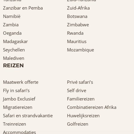
Zanzibar en Pemba
Zuid-Afrika
Namibië
Botswana
Zambia
Zimbabwe
Oeganda
Rwanda
Madagaskar
Mauritius
Seychellen
Mozambique
Malediven
REIZEN
Maatwerk offerte
Privé safari’s
Fly in safari’s
Self drive
Jambo Exclusief
Familiereizen
Migratiereizen
Combinatiereizen Afrika
Safari en strandvakantie
Huwelijksreizen
Treinreizen
Golfreizen
Accommodaties