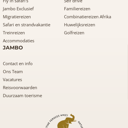
Fly in safari’s
Self drive
Jambo Exclusief
Familiereizen
Migratiereizen
Combinatiereizen Afrika
Safari en strandvakantie
Huwelijksreizen
Treinreizen
Golfreizen
Accommodaties
JAMBO
Contact en info
Ons Team
Vacatures
Reisvoorwaarden
Duurzaam toerisme