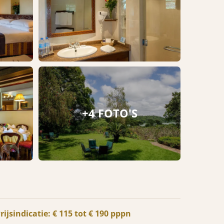
+4 FOTO'S
rijsindicatie: € 115 tot € 190 pppn