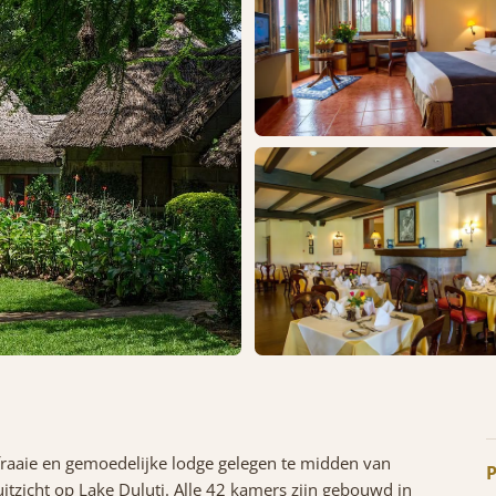
 fraaie en gemoedelijke lodge gelegen te midden van
P
uitzicht op Lake Duluti. Alle 42 kamers zijn gebouwd in