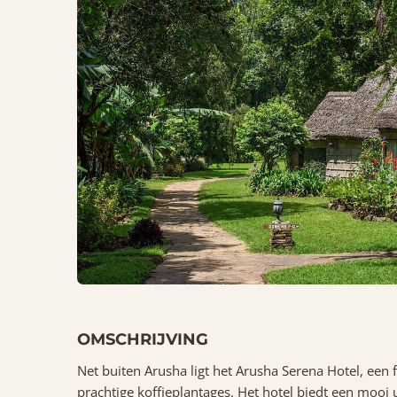
OMSCHRIJVING
Net buiten Arusha ligt het Arusha Serena Hotel, een
prachtige koffieplantages. Het hotel biedt een mooi 