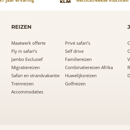
REIZEN
Maatwerk offerte
Privé safari’s
C
Fly in safari’s
Self drive
O
Jambo Exclusief
Familiereizen
V
Migratiereizen
Combinatiereizen Afrika
R
Safari en strandvakantie
Huwelijksreizen
D
Treinreizen
Golfreizen
Accommodaties